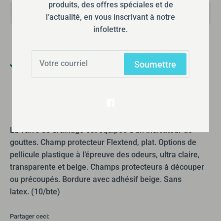
produits, des offres spéciales et de
l’actualité, en vous inscrivant à notre
infolettre.
Soumettre
Ramassage disponible à
355 Boulevard Gréber
Habituellement prête en 24 heures
Afficher les informations de la boutique
La valve de drainage est équipée d’un indicateur de
gouttes. Champ protecteur Flextend, plat. Options de
pellicule plastique à l’épreuve des odeurs, ultra claire,
transparente et beige. Champs protecteurs à découper
ou précoupés. Bordure avec adhésif beige. Sans
latex. (10/bte)
Partager ceci: