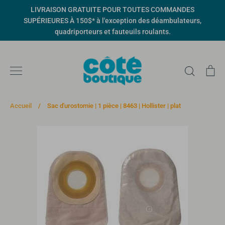
Passer
LIVRAISON GRATUITE POUR TOUTES COMMANDES
au
SUPÉRIEURES À 150$* à l'exception des déambulateurs,
contenu
quadriporteurs et fauteuils roulants.
Recher
Pa
Accueil
/
Sac d'urostomie | 1 pièce | 8463 | Hollister | plat