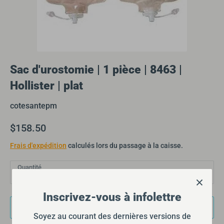
Sac d'urostomie | 1 pièce | 8463 |
Hollister | plat
cotesantepm
$158.50
Frais d'expédition
calculés lors du passage à la caisse.
Quantité
1
Inscrivez-vous à infolettre
Ajouter au panier
Soyez au courant des dernières versions de