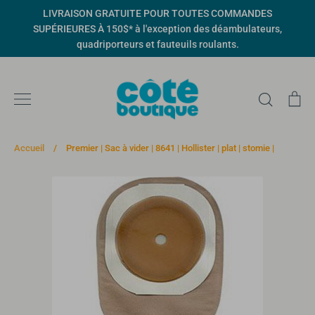
Passer
LIVRAISON GRATUITE POUR TOUTES COMMANDES
au
SUPÉRIEURES À 150$* à l'exception des déambulateurs,
contenu
quadriporteurs et fauteuils roulants.
Recher
Pa
Accueil
/
Premier | Sac à vider | 8641 | Hollister | plat | stomie |