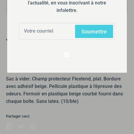
l’actualité, en vous inscrivant à notre
infolettre.
Soumettre
Ramassage disponible à
355 Boulevard Gréber
Habituellement prête en 24 heures
Afficher les informations de la boutique
Sac à vider. Champ protecteur Flextend, plat. Bordure
avec adhésif beige. Pellicule plastique à l’épreuve des
odeurs. Fermoir en plastique beige courbé fourni dans
chaque boîte. Sans latex. (10/bte)
Partager ceci:
Partager
Tweeter
Épingler