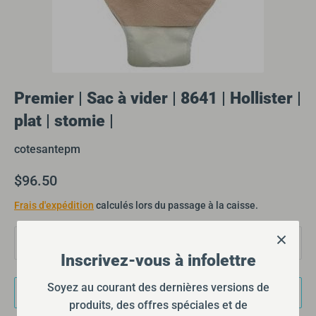
Premier | Sac à vider | 8641 | Hollister |
plat | stomie |
cotesantepm
$96.50
Frais d'expédition
calculés lors du passage à la caisse.
Quantité
1
Inscrivez-vous à infolettre
Soyez au courant des dernières versions de
Ajouter au panier
produits, des offres spéciales et de