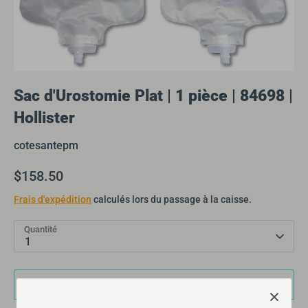
Sac d'Urostomie Plat | 1 pièce | 84698 |
Hollister
cotesantepm
$158.50
Frais d'expédition
calculés lors du passage à la caisse.
Quantité
1
Ajouter au panier