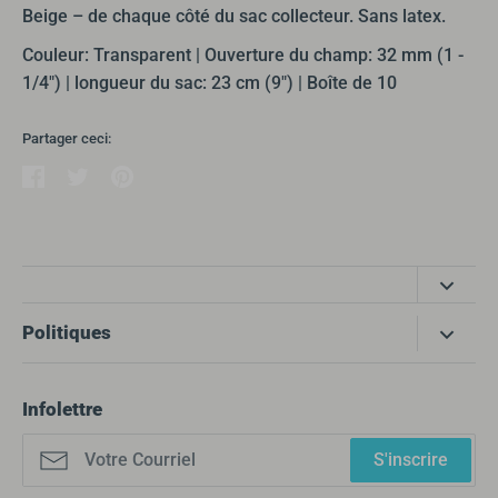
Beige – de chaque côté du sac collecteur. Sans latex.
Couleur: Transparent | Ouverture du champ: 32 mm (1 -
1/4") | longueur du sac: 23 cm (9") | Boîte de 10
Partager ceci:
Partager
Tweeter
Épingler
Côté Santé produits médicaux
Politiques
355 Boulevard Gréber
Gatineau, QC, J8T 6H8
Recherche
Infolettre
info@cotesantepm.ca
Politique de protection des renseignements personnels
Téléphone: 819.246.9393
Nous joindre
S'inscrire
Sans Frais: 855.246.9393