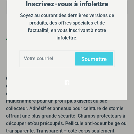
Inscrivez-vous à infolettre
Soyez au courant des dernières versions de
produits, des offres spéciales et de
l’actualité, en vous inscrivant à notre
infolettre.
Ramassage disponible à
355 Boulevard Gréber
Habituellement prête en 24 heures
Afficher les informations de la boutique
Soumettre
Champ protecteur de port prolongé Flextend, plat. Valve
de contrôle d’écoulement améliorée. Matériau souple et
de forme profilée pour un plus grand contrôle. Design
multichambre pour un profil plus discret du sac
collecteur. Adhésif et anneaux pour ceinture de stomie
offrant une plus grande sécurité. Champs protecteurs à
découper et/ou précoupés. Pellicule anti-odeur beige ou
transparente. Transparent – côté corps seulement.