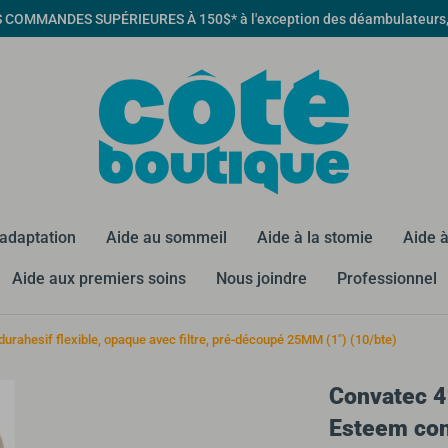
MMANDES SUPÉRIEURES À 150$* à l'exception des déambulateurs, qua
éadaptation
Aide au sommeil
Aide à la stomie
Aide à
Aide aux premiers soins
Nous joindre
Professionnel
rahesif flexible, opaque avec filtre, pré-découpé 25MM (1") (10/bte)
Convatec 4
Esteem conv