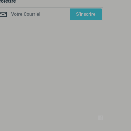
folettre
S'inscrire