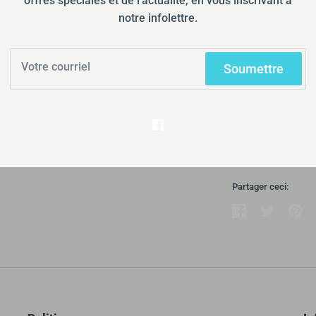
offres spéciales et de l’actualité, en vous inscrivant à
Ramassage d
notre infolettre.
Habituellemen
Afficher les i
Soumettre
Barrière cutané
Durahesive®; Po
confort double 
InvisiClose® et f
Partager ceci:
Partager
Tweeter
Éping