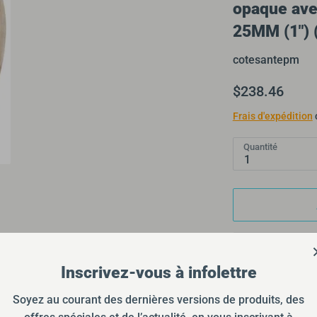
opaque avec
25MM (1") 
cotesantepm
$238.46
Frais d'expédition
Quantité
1
Inscrivez-vous à infolettre
Soyez au courant des dernières versions de produits, des