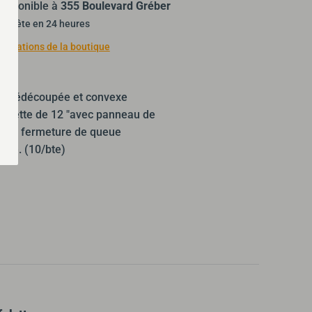
isponible à
355 Boulevard Gréber
t prête en 24 heures
nformations de la boutique
e prédécoupée et convexe
chette de 12 "avec panneau de
face, fermeture de queue
iltre. (10/bte)
ler