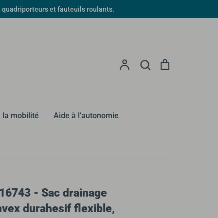
driporteurs et fauteuils roulants.
Recherche
Compte
Recherche
Panier
 la mobilité
Aide à l’autonomie
16743 - Sac drainage
ex durahesif flexible,