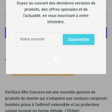
1
Soyez au courant des dernières versions de
produits, des offres spéciales et de
l’actualité, en vous inscrivant à notre
Ajouter au panier
infolettre.
Soumettre
Plus de moyens de paiement
Ramassage disponible à
355 Boulevard Gréber
Habituellement prête en 24 heures
Afficher les informations de la boutique
SenSura Mio Concave est une nouvelle gamme de
produits de stomie qui s’adaptent aux contours corporels
bombés grâce à l’adhésif extensible et au protecteur
cutané incurvé en forme d’étoile. (10/bte)