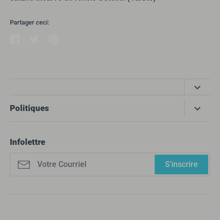
Partager ceci:
Partager
Tweeter
Épingler
Côté Santé produits médicaux
Politiques
355 Boulevard Gréber
Gatineau, QC, J8T 6H8
Recherche
Infolettre
info@cotesantepm.ca
Politique de protection des renseignements personnels
Téléphone: 819.246.9393
Nous joindre
S'inscrire
Sans Frais: 855.246.9393
Politique de remboursement
Fax: 819.246.9392
Conditions d'utilisation
HEURES D’OUVERTURE
Politique d'expédition