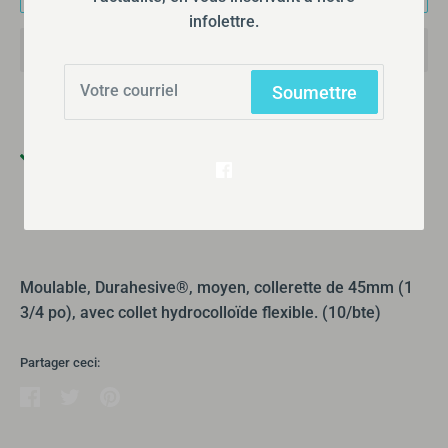
infolettre.
Soumettre
Ramassage disponible à
355 Boulevard Gréber
Habituellement prête en 24 heures
Afficher les informations de la boutique
Moulable, Durahesive®, moyen, collerette de 45mm (1
3/4 po), avec collet hydrocolloïde flexible.
(10/bte)
Partager ceci:
Partager
Tweeter
Épingler