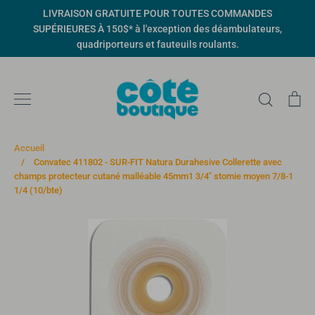
Passer
LIVRAISON GRATUITE POUR TOUTES COMMANDES
au
SUPÉRIEURES À 150$* à l'exception des déambulateurs,
contenu
quadriporteurs et fauteuils roulants.
Recher
Pa
Accueil
/
Convatec 411802 - SUR-FIT Natura Durahesive Collerette avec
champs protecteur cutané malléable 45mm1 3/4" stomie moyen 7/8-1
1/4 (10/bte)