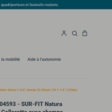
driporteurs et fauteuils roulants.
Recherche
Compte
Recherche
Panier
 la mobilité
Aide à l’autonomie
 blanc 45mm 1 3/4" stomie 22-33mm 7/8-1 1/4'' (10/bte)
04593 - SUR-FIT Natura