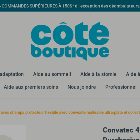
MMANDES SUPÉRIEURES À 150$* à l'exception des déambulateurs, qua
éadaptation
Aide au sommeil
Aide à la stomie
Aide à
Aide aux premiers soins
Nous joindre
Professionnel
vec champs protecteur flexible avec convexité malléable ultra-plate et collet
Convatec 4