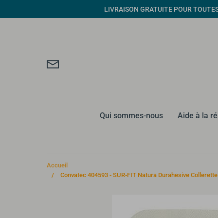
Passer
LIVRAISON GRATUITE POUR TOUTES CO
au
contenu
Qui sommes-nous
Aide à la r
Accueil
/
Convatec 404593 - SUR-FIT Natura Durahesive Collerette a