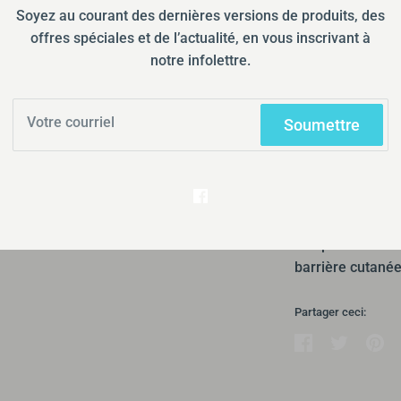
Soyez au courant des dernières versions de produits, des
Plus
offres spéciales et de l’actualité, en vous inscrivant à
notre infolettre.
Ramassage d
Habituellemen
Soumettre
Afficher les i
Les appareillag
une gamme compl
nos plus récente
barrière cutanée
Partager ceci:
Partager
Tweeter
Éping