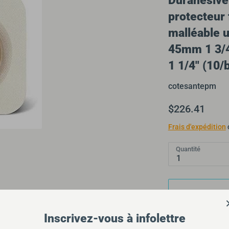
Durahesive
protecteur 
malléable u
45mm 1 3/4
1 1/4'' (10/
cotesantepm
$226.41
Frais d'expédition
Quantité
1
Inscrivez-vous à infolettre