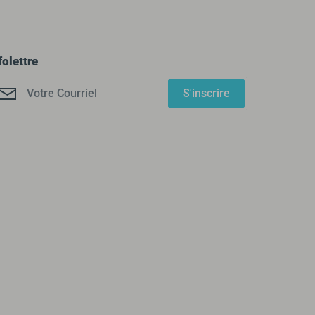
folettre
S'inscrire