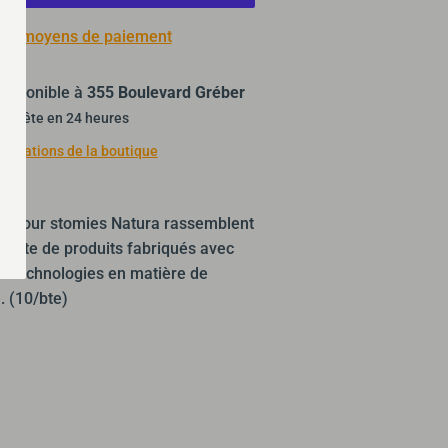
 de moyens de paiement
isponible à
355 Boulevard Gréber
t prête en 24 heures
nformations de la boutique
es pour stomies Natura rassemblent
ète de produits fabriqués avec
s technologies en matière de
. (10/bte)
ler