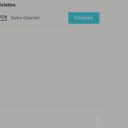
folettre
S'inscrire