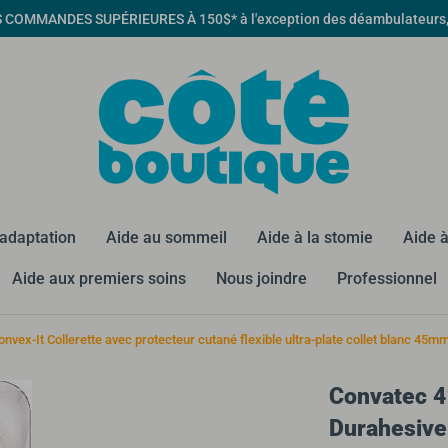
MMANDES SUPÉRIEURES À 150$* à l'exception des déambulateurs, qua
éadaptation
Aide au sommeil
Aide à la stomie
Aide à
Aide aux premiers soins
Nous joindre
Professionnel
vex-It Collerette avec protecteur cutané flexible ultra-plate collet blanc 45m
Convatec 4
Durahesive