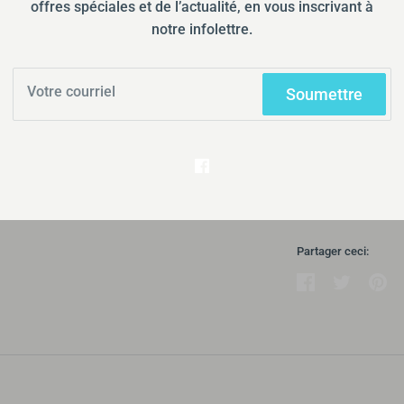
offres spéciales et de l’actualité, en vous inscrivant à
notre infolettre.
Ramassage d
Habituellemen
Soumettre
Afficher les i
Prédécoupé, Dur
po), avec collet 
Partager ceci:
Partager
Tweeter
Éping