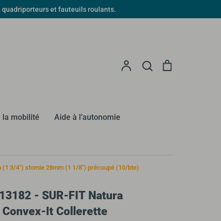
driporteurs et fauteuils roulants.
Recherche
Compte
Recherche
Panier
 la mobilité
Aide à l’autonomie
m (1 3/4") stomie 28mm (1 1/8") précoupé (10/bte)
13182 - SUR-FIT Natura
 Convex-It Collerette