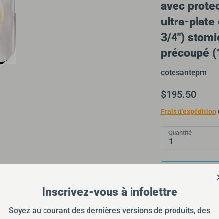
avec protec
ultra-plate
3/4") stomi
précoupé (
cotesantepm
$195.50
Frais d'expédition
Quantité
1
Inscrivez-vous à infolettre
Soyez au courant des dernières versions de produits, des