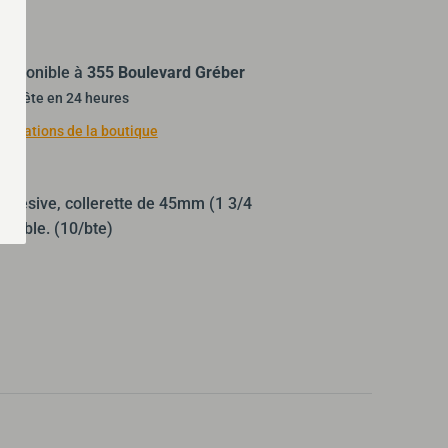
isponible à
355 Boulevard Gréber
t prête en 24 heures
nformations de la boutique
ahesive, collerette de 45mm (1 3/4
flexible. (10/bte)
ler