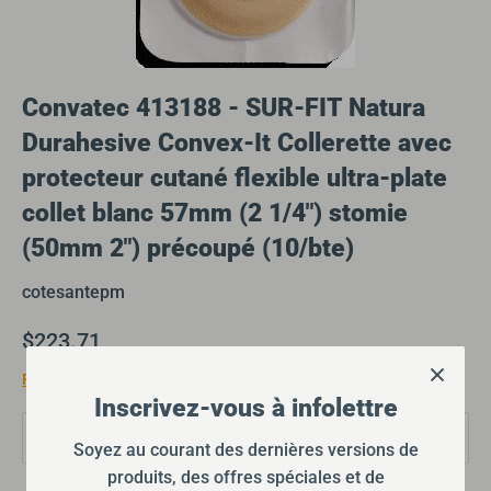
Convatec 413188 - SUR-FIT Natura
Durahesive Convex-It Collerette avec
protecteur cutané flexible ultra-plate
collet blanc 57mm (2 1/4") stomie
(50mm 2") précoupé (10/bte)
cotesantepm
$223.71
Frais d'expédition
calculés lors du passage à la caisse.
Inscrivez-vous à infolettre
Quantité
1
Soyez au courant des dernières versions de
produits, des offres spéciales et de