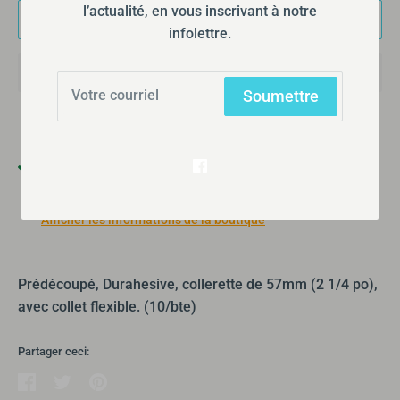
l’actualité, en vous inscrivant à notre
Ajouter au panier
infolettre.
Soumettre
Ramassage disponible à
355 Boulevard Gréber
Habituellement prête en 24 heures
Afficher les informations de la boutique
Prédécoupé, Durahesive, collerette de 57mm (2 1/4 po),
avec collet flexible. (10/bte)
Partager ceci: