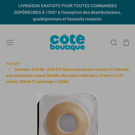
Passer
LIVRAISON GRATUITE POUR TOUTES COMMANDES
au
SUPÉRIEURES À 150$* à l'exception des déambulateurs,
contenu
quadriporteurs et fauteuils roulants.
Recher
Pa
Accueil
/
Convatec 413188 - SUR-FIT Natura Durahesive Convex-It Collerette
avec protecteur cutané flexible ultra-plate collet blanc 57mm (2 1/4")
stomie (50mm 2") précoupé (10/bte)