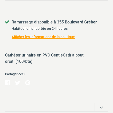
l’actualité, en vous inscrivant à notre
infolettre.
Ramassage disponible à
355 Boulevard Gréber
Soumettre
Habituellement prête en 24 heures
Afficher les informations de la boutique
Cathéter urinaire en PVC GentleCath à bout
droit. (100/bte)
Partager ceci:
Partager
Tweeter
Épingler