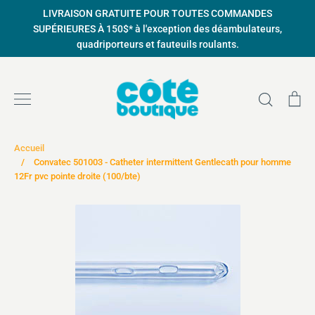
Passer
LIVRAISON GRATUITE POUR TOUTES COMMANDES
au
SUPÉRIEURES À 150$* à l'exception des déambulateurs,
contenu
quadriporteurs et fauteuils roulants.
Recher
Pa
Accueil
/
Convatec 501003 - Catheter intermittent Gentlecath pour homme
12Fr pvc pointe droite (100/bte)