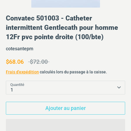
Convatec 501003 - Catheter
intermittent Gentlecath pour homme
12Fr pvc pointe droite (100/bte)
cotesantepm
Prix
$68.06
$72.00
régulier
Frais d'expédition
calculés lors du passage à la caisse.
Quantité
1
Inscrivez-vous à infolettre
Ajouter au panier
Soyez au courant des dernières versions de
produits, des offres spéciales et de