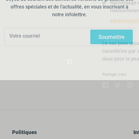
Ramassage d
notre infolettre.
Habituellemen
Afficher les i
Soumettre
Le sac pour uros
caractérise par s
doux pour la pea
Partager ceci:
Partager
Tweeter
Éping
Politiques
In