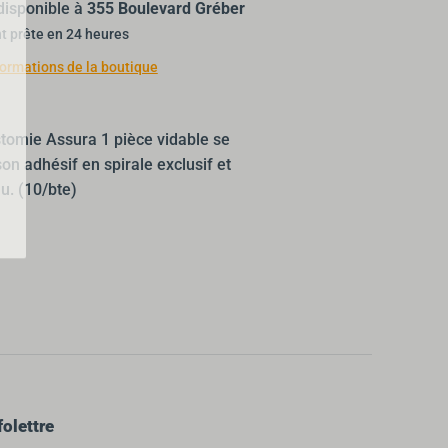
isponible à
355 Boulevard Gréber
t prête en 24 heures
nformations de la boutique
tomie Assura 1 pièce vidable se
on adhésif en spirale exclusif et
u. (10/bte)
ler
folettre