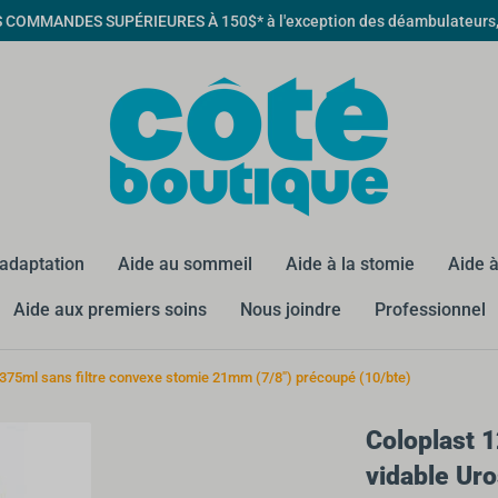
MMANDES SUPÉRIEURES À 150$* à l'exception des déambulateurs, qua
éadaptation
Aide au sommeil
Aide à la stomie
Aide à
Aide aux premiers soins
Nous joindre
Professionnel
 375ml sans filtre convexe stomie 21mm (7/8") précoupé (10/bte)
Coloplast 
vidable Uro