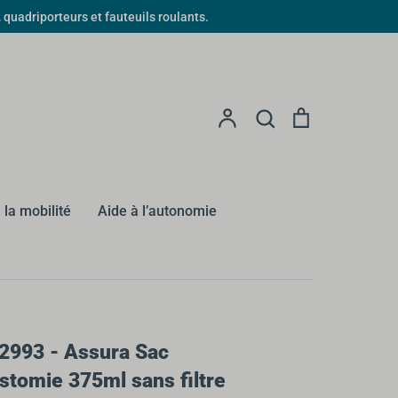
driporteurs et fauteuils roulants.
Recherche
Compte
Recherche
Panier
 la mobilité
Aide à l’autonomie
12993 - Assura Sac
stomie 375ml sans filtre