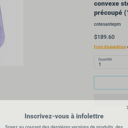
convexe st
précoupé (
cotesantepm
$189.60
Frais d'expédition
Quantité
1
Inscrivez-vous à infolettre
Soyez au courant des dernières versions de produits, des
offres spéciales et de l’actualité, en vous inscrivant à