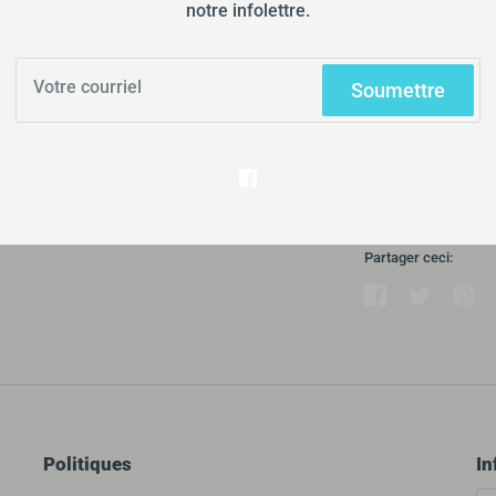
Habituellemen
notre infolettre.
Afficher les i
Soumettre
Les appareillag
une gamme compl
de nos plus réce
barrière cutanée
Partager ceci:
Partager
Tweeter
Éping
Politiques
In