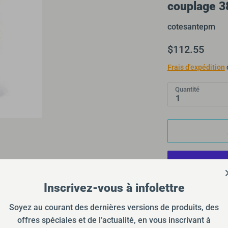
couplage 3
cotesantepm
$112.55
Frais d'expédition
Quantité
1
Inscrivez-vous à infolettre
Plus
Soyez au courant des dernières versions de produits, des
Ramassage d
offres spéciales et de l’actualité, en vous inscrivant à