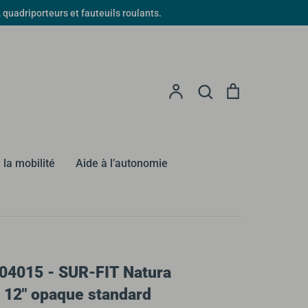
driporteurs et fauteuils roulants.
Recherche
Compte
Recherche
Panier
 la mobilité
Aide à l’autonomie
04015 - SUR-FIT Natura
e 12" opaque standard