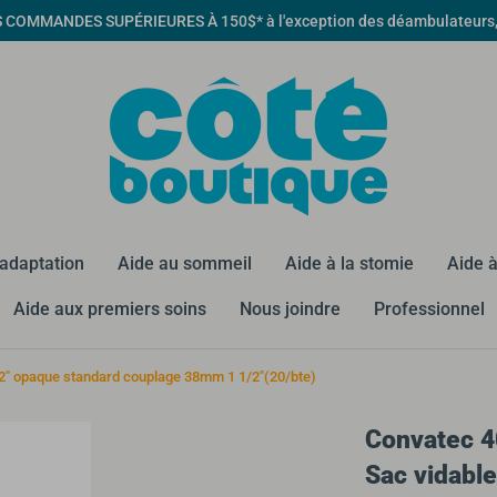
MMANDES SUPÉRIEURES À 150$* à l'exception des déambulateurs, qua
éadaptation
Aide au sommeil
Aide à la stomie
Aide à
Aide aux premiers soins
Nous joindre
Professionnel
12" opaque standard couplage 38mm 1 1/2"(20/bte)
Convatec 4
Sac vidabl