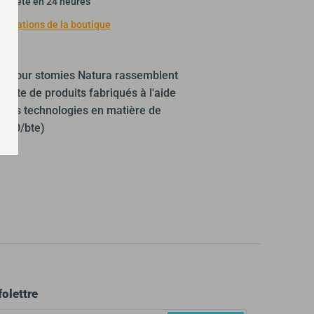
t prête en 24 heures
nformations de la boutique
es pour stomies Natura rassemblent
ète de produits fabriqués à l'aide
ntes technologies en matière de
.(20/bte)
ler
folettre