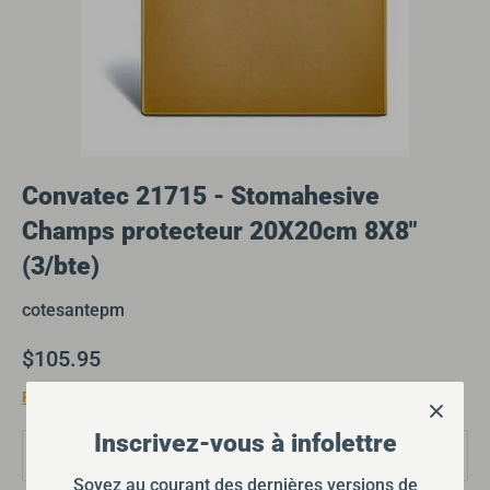
Convatec 21715 - Stomahesive
Champs protecteur 20X20cm 8X8"
(3/bte)
cotesantepm
$105.95
Frais d'expédition
calculés lors du passage à la caisse.
Inscrivez-vous à infolettre
Quantité
1
Soyez au courant des dernières versions de