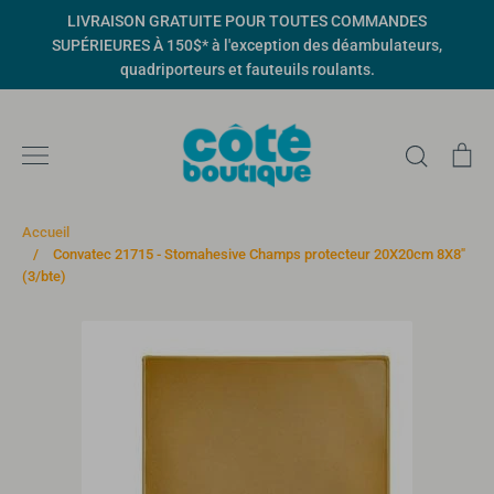
Passer
LIVRAISON GRATUITE POUR TOUTES COMMANDES
au
SUPÉRIEURES À 150$* à l'exception des déambulateurs,
contenu
quadriporteurs et fauteuils roulants.
Recher
Pa
Accueil
/
Convatec 21715 - Stomahesive Champs protecteur 20X20cm 8X8"
(3/bte)