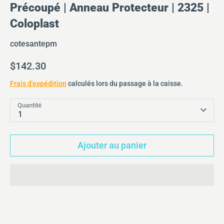
Précoupé | Anneau Protecteur | 2325 |
Coloplast
cotesantepm
$142.30
Frais d'expédition
calculés lors du passage à la caisse.
Quantité
1
Ajouter au panier
Inscrivez-vous à infolettre
Soyez au courant des dernières versions de
produits, des offres spéciales et de
l’actualité, en vous inscrivant à notre
infolettre.