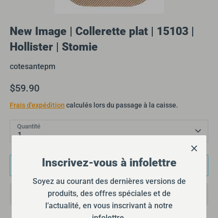
New Image | Collerette plat | 15103 |
Hollister | Stomie
cotesantepm
$59.90
Frais d'expédition
calculés lors du passage à la caisse.
Quantité
1
Inscrivez-vous à infolettre
Ajouter au panier
Soyez au courant des dernières versions de
produits, des offres spéciales et de
l’actualité, en vous inscrivant à notre
infolettre.