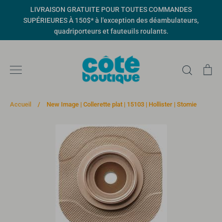
Passer
LIVRAISON GRATUITE POUR TOUTES COMMANDES
au
SUPÉRIEURES À 150$* à l'exception des déambulateurs,
contenu
quadriporteurs et fauteuils roulants.
Recher
Pa
Accueil
/
New Image | Collerette plat | 15103 | Hollister | Stomie