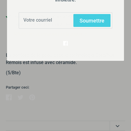
Ramassage disponible à
355 Boulevard Gréber
Soumettre
Habituellement prête en 24 heures
Afficher les informations de la boutique
La barrière de la peau avec la technologie CeraPlus
Rémois est infusé avec céramide.
(5/Bte)
Partager ceci:
Partager
Tweeter
Épingler