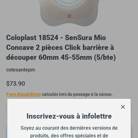
Coloplast 18524 - SenSura Mio
Concave 2 pièces Click barrière à
découper 60mm 45-55mm (5/bte)
cotesantepm
$73.90
Frais d'expédition
calculés lors du passage à la caisse.
Quantité
1
Inscrivez-vous à infolettre
Soyez au courant des dernières versions de
Ajouter au panier
produits, des offres spéciales et de