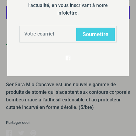
l’actualité, en vous inscrivant à notre
infolettre.
Plus de moyens de paiement
Soumettre
Ramassage disponible à
355 Boulevard Gréber
Habituellement prête en 24 heures
Afficher les informations de la boutique
SenSura Mio Concave est une nouvelle gamme de
produits de stomie qui s’adaptent aux contours corporels
bombés grâce à l’adhésif extensible et au protecteur
cutané incurvé en forme d’étoile. (5/bte)
Partager ceci: