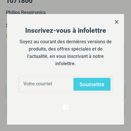
1071800
Philips Respironics
$225.00
Inscrivez-vous à infolettre
Frais d'expédition
calculés lors du passage à la caisse.
Soyez au courant des dernières versions de
produits, des offres spéciales et de
Grandeur
l’actualité, en vous inscrivant à notre
Très petit
infolettre.
Quantité
1
Soumettre
Ajouter au panier