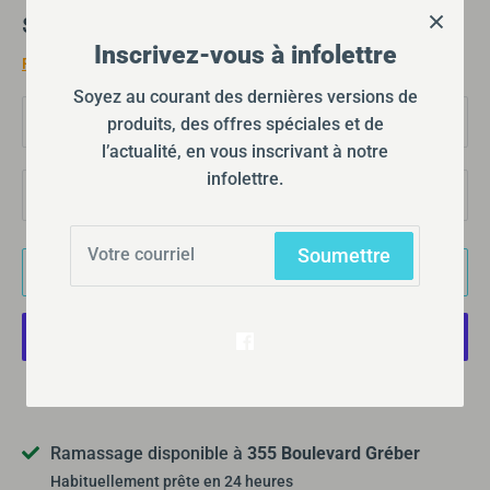
$44.00
Inscrivez-vous à infolettre
Frais d'expédition
calculés lors du passage à la caisse.
Soyez au courant des dernières versions de
Grandeur
produits, des offres spéciales et de
Petit
l’actualité, en vous inscrivant à notre
infolettre.
Quantité
1
Soumettre
Ajouter au panier
Plus de moyens de paiement
Ramassage disponible à
355 Boulevard Gréber
Habituellement prête en 24 heures