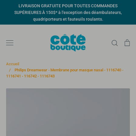
Passer
LIVRAISON GRATUITE POUR TOUTES COMMANDES
au
SUPÉRIEURES À 150$* à l'exception des déambulateurs,
contenu
quadriporteurs et fauteuils roulants.
Recher
Pa
Accueil
/
Philips Dreamwear - Membrane pour masque nasal - 1116740 -
1116741 - 116742 - 1116743