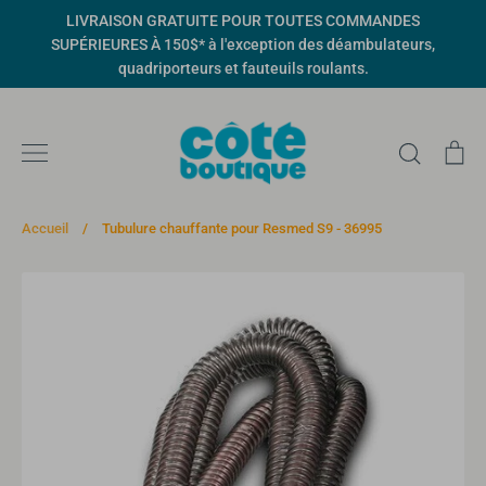
Passer
LIVRAISON GRATUITE POUR TOUTES COMMANDES
au
SUPÉRIEURES À 150$* à l'exception des déambulateurs,
contenu
quadriporteurs et fauteuils roulants.
Recher
Pa
Accueil
/
Tubulure chauffante pour Resmed S9 - 36995