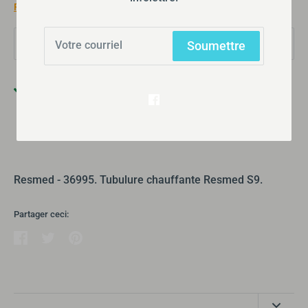
Frais d'expédition
calculés lors du passage à la caisse.
Quantité
Soumettre
1
Ramassage disponible à
355 Boulevard Gréber
Habituellement prête en 24 heures
Afficher les informations de la boutique
Resmed - 36995. Tubulure chauffante Resmed S9.
Partager ceci:
Partager
Tweeter
Épingler