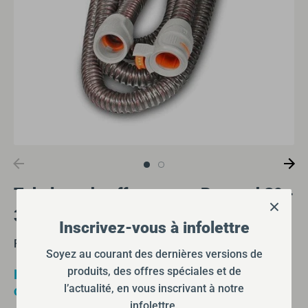
Tubulure chauffante pour Resmed S9 -
36995
Inscrivez-vous à infolettre
Resmed
Soyez au courant des dernières versions de
produits, des offres spéciales et de
Pour accéder aux prix, veuillez vous
l’actualité, en vous inscrivant à notre
connecter à votre compte
infolettre.